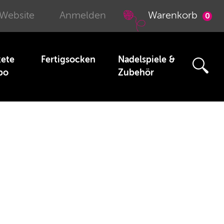
 Website
Anmelden
Warenkorb
0
kete
Fertigsocken
Nadelspiele &
bo
Zubehör