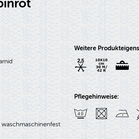
binrot
Weitere Produkteigens
yamid
Pflegehinweise:
C waschmaschinenfest