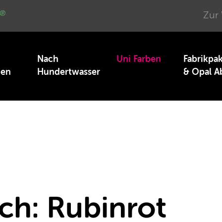
Zur
Nach
Uni Farben
Fabrikpa
nen
Hundertwasser
& Opal A
ch: Rubinrot