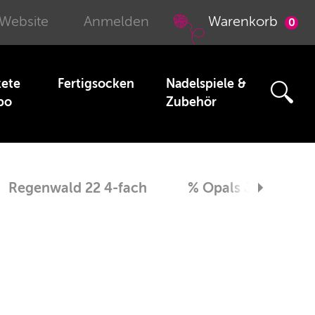
 Website
Anmelden
Warenkorb
0
kete
Fertigsocken
Nadelspiele &
bo
Zubehör
Regenwald 22 4-fach
% Opals Jubiläums