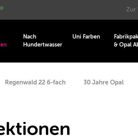
Zur
Nach
Uni Farben
Fabrikpa
nen
Hundertwasser
& Opal A
Regenwald 22 6-fach
30 Jahre Opal
lektionen